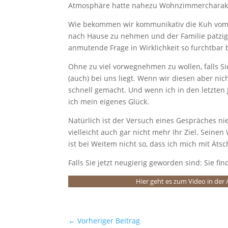
Atmosphäre hatte nahezu Wohnzimmercharakter
Wie bekommen wir kommunikativ die Kuh vom Ei
nach Hause zu nehmen und der Familie patzig 
anmutende Frage in Wirklichkeit so furchtbar 
Ohne zu viel vorwegnehmen zu wollen, falls S
(auch) bei uns liegt. Wenn wir diesen aber nic
schnell gemacht. Und wenn ich in den letzten 
ich mein eigenes Glück.
Natürlich ist der Versuch eines Gespräches nie
vielleicht auch gar nicht mehr Ihr Ziel. Seinen
ist bei Weitem nicht so, dass ich mich mit Äts
Falls Sie jetzt neugierig geworden sind: Sie f
Hier geht es zum Video in de
←
Vorheriger Beitrag