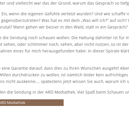
 und vielleicht war das der Grund, warum das Gespräch so tief
s, wenn die eigenen Gefühle verletzt wurden? Und wie schaffe ic
gegenüberzutreten? Was hat es mit dem „Was will ich?“ auf sich?
brutal? Wann gehen wir besser in den Wald, statt in ein Gespräch?
ie die Sendung noch schauen wollen: Die Haltung dahinter ist für
ht sehen, oder schlimmer noch, sehen, aber nicht nutzen, so ist de
Jahren eines für mich herausgefunden habe: In dieser Spirale klär
 eine Garantie darauf, dass dies zu ihren Wünschen ausgeht! Aber: 
 Willen durchdrücken zu wollen, ist nämlich leider kein aufrichtiges
chis nicht auskenne…. spätestens jetzt wissen Sie auch, warum ich s
inden die Sendung in der ARD Mediathek. Viel Spaß beim Schauen und
r ARD Mediathek