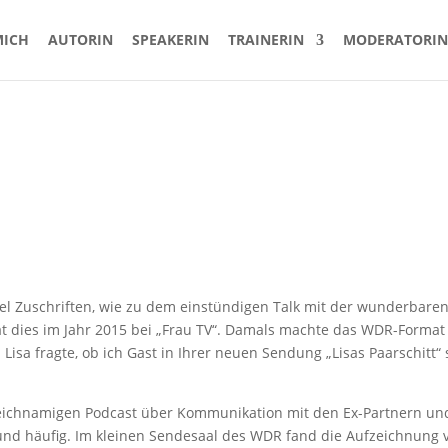
MICH
AUTORIN
SPEAKERIN
TRAINERIN
MODERATORIN
iel Zuschriften, wie zu dem einstündigen Talk mit der wunderbaren
hat dies im Jahr 2015 bei „Frau TV“. Damals machte das WDR-Forma
isa fragte, ob ich Gast in Ihrer neuen Sendung „Lisas Paarschitt“ 
gleichnamigen Podcast über Kommunikation mit den Ex-Partnern und
und häufig. Im kleinen Sendesaal des WDR fand die Aufzeichnung v