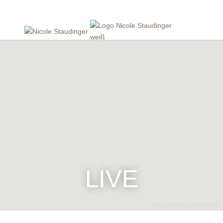
LIVE
Foto: Dome Dussadeechettakul